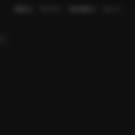
発見する
ギャラリー
AIを作成する
チャット
ン